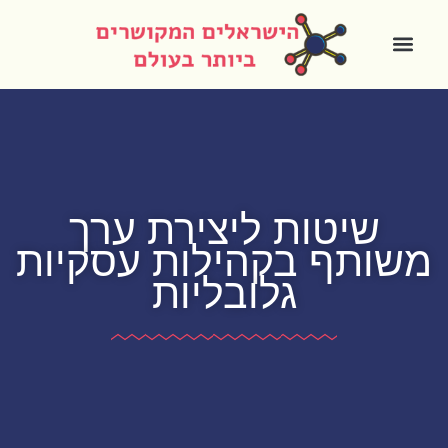
שיטות ליצירת ערך
משותף בקהילות עסקיות
גלובליות