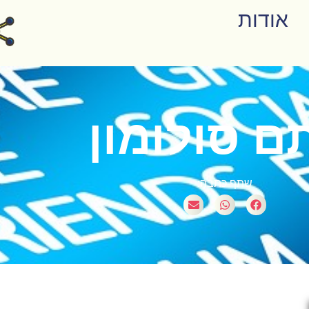
אודות
ם סולומון
שתף כתבה: