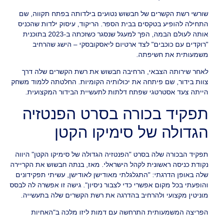
שורשי רשת הקשרים של חבשוש נטועים בילדותה בפתח תקווה, שם
התחילה להופיע בטקסים בבית הספר. הריקוד, עיסוק ילדות שהכניס
אותה לעולם הבמה, הפך למעגל שנסגר כשזכתה ב-2023 בתוכנית
"רוקדים עם כוכבים" לצד ארטיום ליאסקובסקי – הישג שהרחיב
משמעותית את חשיפתה.
לאחר שירותה הצבאי, הרחיבה חבשוש את רשת הקשרים שלה דרך
צוות בידור, שם פיתחה את יכולותיה הקומיות. החלטתה ללמוד משחק
הייתה צעד אסטרטגי שפתח דלתות לתעשיית הבידור המקצועית.
תפקיד בכורה בסרט הפנטזיה
הגדולה של סימיקו הקטן
תפקיד הבכורה שלה בסרט "הפנטזיה הגדולה של סימיקו הקטן" היווה
נקודת כניסה ראשונית לקהל הישראלי. מאז, בנתה חבשוש את הקריירה
שלה באופן הדרגתי: "התגלגלתי מאודישן לאודישן, עשיתי תפקידונים
והופעתי בכל מקום אפשרי כדי לצבור ניסיון". גישה זו אפשרה לה לבסס
מוניטין מקצועי ולהרחיב בהדרגה את רשת הקשרים שלה בתעשייה.
הפריצה המשמעותית התרחשה עם דמות ליזו מלכה ב"האחיות