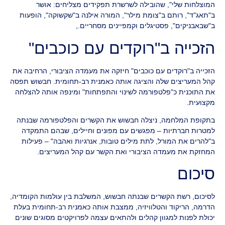
המוצלחות שלי", שהובילה לשרשרת תפקידים מצליחים: אושר
ב"תאג"ד", רותם ב"צומת מילר", המורה אילנה ב"שקשוקה", הופעות
ב"שבאבניקים", פסטיגלים וקמפיינים מסחריים.,
הזכייה ב"רוקדים עם כוכבים"
הזכייה ב"רוקדים עם כוכבים" חיזקה את מעמדה הציבורי, הרחיבה את
קהל המעריצים שלה והציגה אותה כאמנית רב-תחומית. חבשוש תפסה
את התוכנית כ"פלטפורמה לשינוי והתפתחות" ומינפה אותה להצלחה
מקצועית.
בתקופת המלחמה, ניצלה חבשוש את הקשרים והפלטפורמה שבנתה
למטרות חברתיות – מפגשים עם מפונים וחיילים, שבהם התמקדה
ב"להרים את המורל, לתת מילים טובות, אנרגיות ואהבה" – פעילות
המחזקת את מעמדה הציבורי ואת הקשר עם קהל המעריצים.
סיכום
לסיכום, רשת הקשרים שבנתה חבשוש, המשלבת בין עולמות הקומדיה,
הדרמה, הריקוד והטלוויזיה, ממצבת אותה כאמנית רב-תחומית בעלת
יכולת לפנות למגוון קהלים ולהתאים עצמה לפרויקטים מסוגים שונים