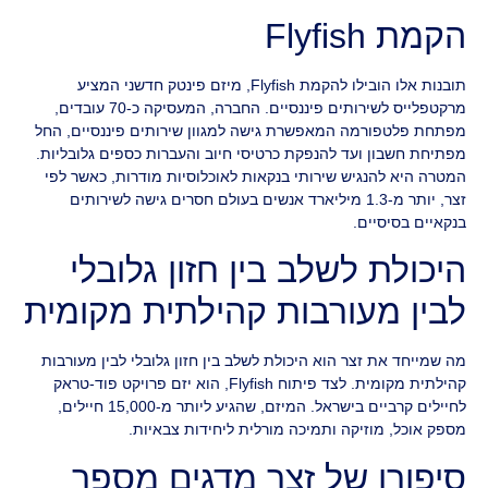
הקמת Flyfish
תובנות אלו הובילו להקמת Flyfish, מיזם פינטק חדשני המציע
מרקטפלייס לשירותים פיננסיים. החברה, המעסיקה כ-70 עובדים,
מפתחת פלטפורמה המאפשרת גישה למגוון שירותים פיננסיים, החל
מפתיחת חשבון ועד להנפקת כרטיסי חיוב והעברות כספים גלובליות.
המטרה היא להנגיש שירותי בנקאות לאוכלוסיות מודרות, כאשר לפי
זצר, יותר מ-1.3 מיליארד אנשים בעולם חסרים גישה לשירותים
בנקאיים בסיסיים.
היכולת לשלב בין חזון גלובלי
לבין מעורבות קהילתית מקומית
מה שמייחד את זצר הוא היכולת לשלב בין חזון גלובלי לבין מעורבות
קהילתית מקומית. לצד פיתוח Flyfish, הוא יזם פרויקט פוד-טראק
לחיילים קרביים בישראל. המיזם, שהגיע ליותר מ-15,000 חיילים,
מספק אוכל, מוזיקה ותמיכה מורלית ליחידות צבאיות.
סיפורו של זצר מדגים מספר