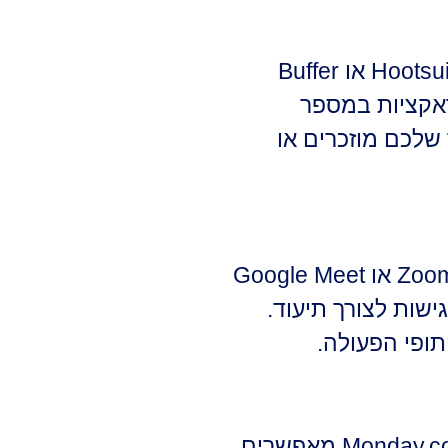
כלי ניהול רשתות חברתיות הם חיוניים לשמירה על נוכחות דיגיטלית עקבית. פלטפורמות כמו Hootsuite או Buffer
ראקציות במספר
שלכם מוזכרים או
כלי תקשורת וידאו ושיתוף פעולה הפכו קריטיים בעידן העבודה ההיברידית. Zoom, Microsoft Teams או Google Meet
שות לצורך תיעוד.
תופי הפעולה.
כלי ניהול פרויקטים ומשימות מסייעים בתיאום ומעקב אחר שיתופי פעולה. Trello, Asana או Monday.com מאפשרים