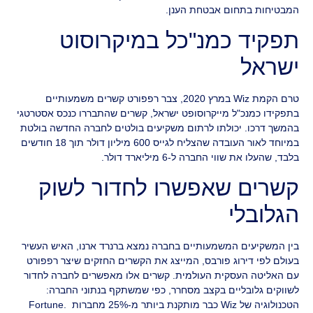
המבטיחות בתחום אבטחת הענן.
תפקיד כמנ"כל במיקרוסוט
ישראל
טרם הקמת Wiz במרץ 2020, צבר רפפורט קשרים משמעותיים
בתפקידו כמנכ"ל מייקרוסופט ישראל, קשרים שהתבררו כנכס אסטרטגי
בהמשך דרכו. יכולתו לרתום משקיעים בולטים לחברה החדשה בולטת
במיוחד לאור העובדה שהצליח לגייס 600 מיליון דולר תוך 18 חודשים
בלבד, שהעלו את שווי החברה ל-6 מיליארד דולר.
קשרים שאפשרו לחדור לשוק
הגלובלי
בין המשקיעים המשמעותיים בחברה נמצא ברנרד ארנו, האיש העשיר
בעולם לפי דירוג פורבס, המייצג את הקשרים החזקים שיצר רפפורט
עם האליטה העסקית העולמית. קשרים אלו מאפשרים לחברה לחדור
לשווקים גלובליים בקצב מסחרר, כפי שמשתקף בנתוני החברה:
הטכנולוגיה של Wiz כבר מותקנת ביותר מ-25% מחברות .Fortune