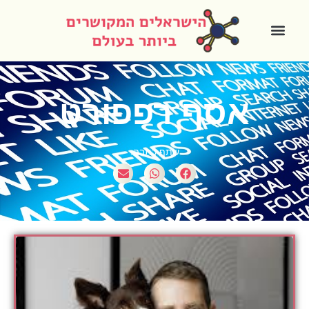
אסף רפפורט
שתף כתבה: