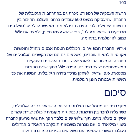
100
הרשת העסקית של רפפורט ניכרת גם בהתרחבות הגלובלית של
החברה, שמעסיקה כמעט 500 עובדים ברחבי העולם. החיבור בין
חדשנות ישראלית לבין הזירה הבינלאומית מאפשר לו לגייס "טאלנטים
מבריקים בישראל ובעולם", כפי שהוא עצמו מציין, ולמצב את Wiz
כמובילה עולמית בתחומה.
אירועי החברה המפוארים, הכוללים הטסת אמנים מחו"ל וחופשות
אקזוטיות למאות עובדים, משקפים גם הם את הקשרים הגלובליים של
החברה והמיצוב הבינלאומי שלה. בזכות הקשרים העסקיים
המשמעותיים שיצר רפפורט, הפכה Wiz בתוך שנים ספורות
מסטארט-אפ ישראלי לשחקן מרכזי בזירה הגלובלית, המשנה את פני
תעשיית אבטחת הענן העולמית.
סיכום
אסף רפפורט מסמל את הצלחת ההייטק הישראלי בזירה הגלובלית,
כשהצליח לחבר בין חדשנות טכנולוגית מקומית ליכולת יצירת קשרים
עסקיים בינלאומיים. תוך שלוש שנים בלבד הפך את Wiz מרעיון לחברה
בשווי מיליארדים, עם נוכחות משמעותית בקרב התאגידים הגדולים
בעולם. הקשרים שטיפח עם משקיעים בכירים כמו ברנרד ארנו